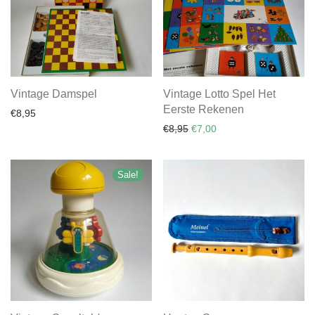
Vintage Damspel
Vintage Lotto Spel Het
Eerste Rekenen
€
8,95
Original price was: €8,95.
Current price is: €7,00
€
8,95
€
7,00
Sale!