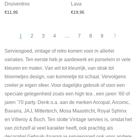
Druiventros
Lava
€
11,95
€
19,95
1
2
3
4
…
7
8
9
Serviesgoed, vintage of retro komen voor in allerlei
variaties. Ten eerste heb je aardewerk en porselein in vele
kleuren en maten. Van wit tot kleurrijk, van strak tot
bloemetjes design, van kommetje tot schaal. Vervolgens
creëer je eigen sfeer. Voor dagelijks gebruik of voor een
speciale gelegenheid zoals een high tea , een jaren ’60 of
jaren ’70 party. Denk o.a. aan de merken Arcopal, Arcoroc,
Bavaria, JAJ, Mitterteich, Mosa Maastricht, Royal Sphinx
en Villeroy & Boch. Ten slotte Vintage servies is, omdat het
van zichzelf al veel karakter heeft, ook prachtig als
decoratie! Gebruik daarom je serviesgoed ook voor andere