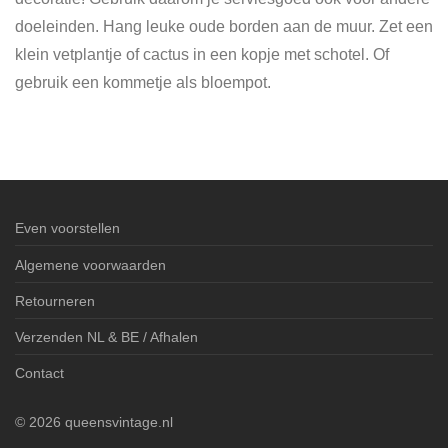
doeleinden. Hang leuke oude borden aan de muur. Zet een
klein vetplantje of cactus in een kopje met schotel. Of
gebruik een kommetje als bloempot.
Even voorstellen
Algemene voorwaarden
Retourneren
Verzenden NL & BE / Afhalen
Contact
©
2026
queensvintage.nl