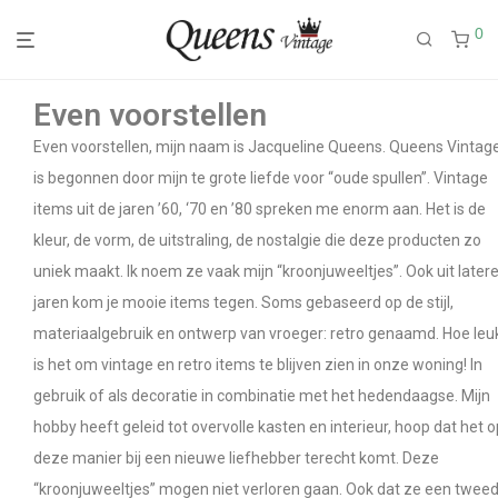
0
Even voorstellen
Even voorstellen, mijn naam is Jacqueline Queens. Queens Vintag
is begonnen door mijn te grote liefde voor “oude spullen”. Vintage
items uit de jaren ’60, ‘70 en ’80 spreken me enorm aan. Het is de
kleur, de vorm, de uitstraling, de nostalgie die deze producten zo
uniek maakt. Ik noem ze vaak mijn “kroonjuweeltjes”. Ook uit later
jaren kom je mooie items tegen. Soms gebaseerd op de stijl,
materiaalgebruik en ontwerp van vroeger: retro genaamd. Hoe leu
is het om vintage en retro items te blijven zien in onze woning! In
gebruik of als decoratie in combinatie met het hedendaagse. Mijn
hobby heeft geleid tot overvolle kasten en interieur, hoop dat het o
deze manier bij een nieuwe liefhebber terecht komt. Deze
“kroonjuweeltjes” mogen niet verloren gaan. Ook dat ze een twee