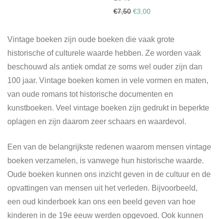
Original price was: €7,50.
Current price is: €3,00
€
7,50
€
3,00
Vintage boeken zijn oude boeken die vaak grote
historische of culturele waarde hebben. Ze worden vaak
beschouwd als antiek omdat ze soms wel ouder zijn dan
100 jaar. Vintage boeken komen in vele vormen en maten,
van oude romans tot historische documenten en
kunstboeken. Veel vintage boeken zijn gedrukt in beperkte
oplagen en zijn daarom zeer schaars en waardevol.
Een van de belangrijkste redenen waarom mensen vintage
boeken verzamelen, is vanwege hun historische waarde.
Oude boeken kunnen ons inzicht geven in de cultuur en de
opvattingen van mensen uit het verleden. Bijvoorbeeld,
een oud kinderboek kan ons een beeld geven van hoe
kinderen in de 19e eeuw werden opgevoed. Ook kunnen