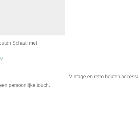
outen Schaal met
inal price was: €11,95.
Current price is: €3,00.
00
Vintage en retro houten accesso
een persoonlijke touch.