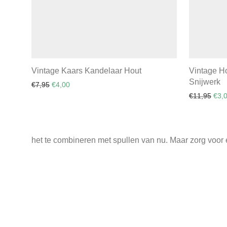
Vintage Kaars Kandelaar Hout
Vintage H
Snijwerk
Original price was: €7,95.
Current price is: €4,00.
€
7,95
€
4,00
Orig
€
11,95
€
3,
het te combineren met spullen van nu. Maar zorg voor 