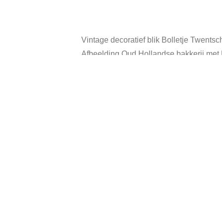
Vintage decoratief blik Bolletje Twents
Afbeelding Oud Hollandse bakkerij met B
Hoogte: 21,5 cm.
Diameter: 13 cm.
Kleur: wit/blauw.
Beschuitbus is in goede vintage staat.
Category:
Verkocht
Related products