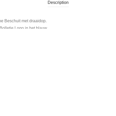
Description
che Beschuit met draaidop.
olletje Logo in het blauw.
Tags:
blik bolletje
,
blik twentsche beschuit
,
decoratief blik
,
vintage blik