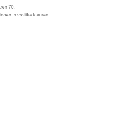
aren 70.
ngen in vrolijke kleuren.
abriek B.V. Amsterdam.
 goede vintage staat.
tegory:
Verkocht
Tags:
jaren70
,
leesplankje
,
papita
,
vintage leesplan