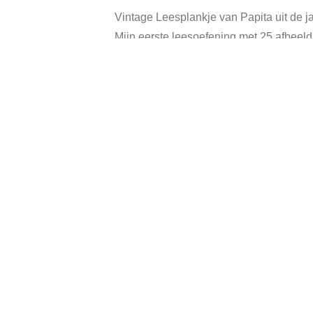
Vintage Leesplankje van Papita uit de j
Mijn eerste leesoefening met 25 afbeeldi
Gemaakt door de Nederlandse Spellenf
De doos, afbeeldingen en letters zijn in
Ca
Related products