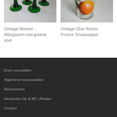
Vintage Moezel –
Vintage Glas Reims
Wijnglazen met groene
France Sinaasappel
voet
Even voorstellen
Algemene voorwaarden
Retourneren
Verzenden NL & BE / Afhalen
Contact