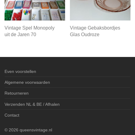
Vintage Spel Monopoly
Vintage Gebaksbordjes
uit de Jaren 70
Glas Oudroze
Even voorstellen
Algemene voorwaarden
Retourneren
Verzenden NL & BE / Afhalen
Contact
©
2026
queensvintage.nl