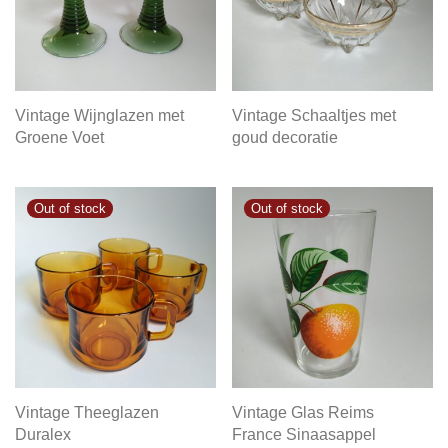
Vintage Wijnglazen met
Vintage Schaaltjes met
Groene Voet
goud decoratie
Vintage Theeglazen
Vintage Glas Reims
Duralex
France Sinaasappel