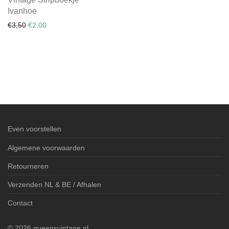
Ivanhoe
Original price was: €3,50.
Current price is: €2,00.
€
3,50
€
2,00
Even voorstellen
Algemene voorwaarden
Retourneren
Verzenden NL & BE / Afhalen
Contact
©
2026
queensvintage.nl