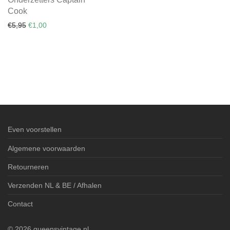
Cook
Original price was: €5,95.
Current price is: €1,00.
€
5,95
€
1,00
Even voorstellen
Algemene voorwaarden
Retourneren
Verzenden NL & BE / Afhalen
Contact
©
2026
queensvintage.nl