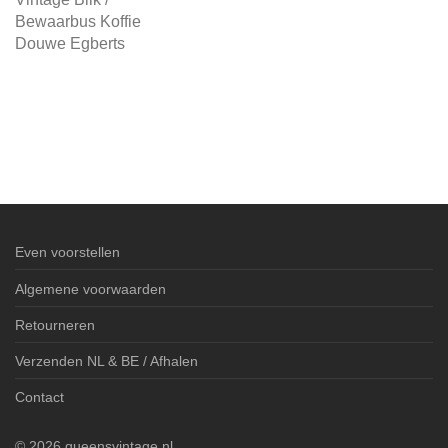
Bewaarbus Koffie
Douwe Egberts
Even voorstellen
Algemene voorwaarden
Retourneren
Verzenden NL & BE / Afhalen
Contact
©
2026
queensvintage.nl