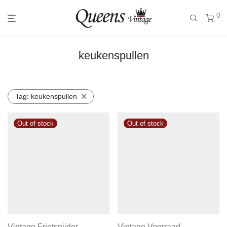
0
keukenspullen
Tag:
keukenspullen
Vintage Frietsnijder
Vintage Voorraad