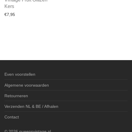
Kers
€
7,95
Even voorstellen
Algemene voorwaarden
Retourneren
Verzenden NL & BE / Afhalen
Contact
©
2026
queensvintage.nl