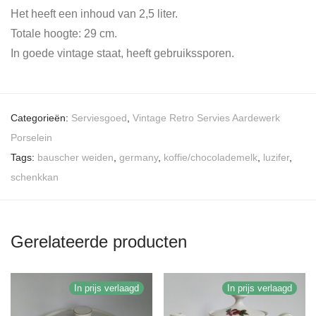
Het heeft een inhoud van 2,5 liter.
Totale hoogte: 29 cm.
In goede vintage staat, heeft gebruikssporen.
Categorieën:
Serviesgoed
,
Vintage Retro Servies Aardewerk
Porselein
Tags:
bauscher weiden
,
germany
,
koffie/chocolademelk
,
luzifer
,
schenkkan
Gerelateerde producten
In prijs verlaagd
In prijs verlaagd