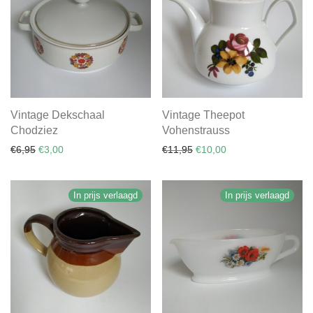
Vintage Dekschaal
Vintage Theepot
Chodziez
Vohenstrauss
Oorspronkelijke prijs was: €6,95.
Huidige prijs is: €3,00.
Oorspronkelijke prijs was:
Huidige prijs is: €10
€
6,95
€
3,00
€
11,95
€
10,00
In prijs verlaagd
In prijs verlaagd