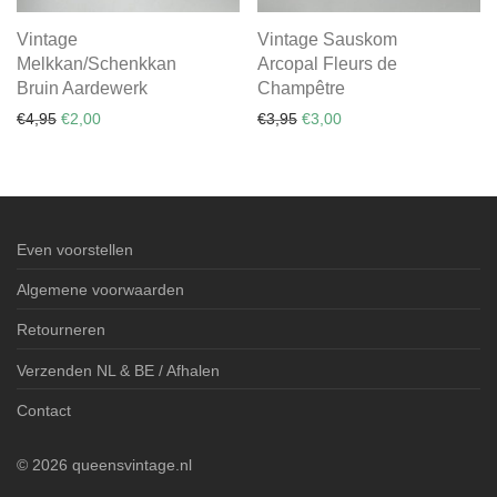
Vintage
Vintage Sauskom
Melkkan/Schenkkan
Arcopal Fleurs de
Bruin Aardewerk
Champêtre
Oorspronkelijke prijs was: €4,95.
Huidige prijs is: €2,00.
Oorspronkelijke prijs was: €
Huidige prijs is: €3,00.
€
4,95
€
2,00
€
3,95
€
3,00
Even voorstellen
Algemene voorwaarden
Retourneren
Verzenden NL & BE / Afhalen
Contact
©
2026
queensvintage.nl