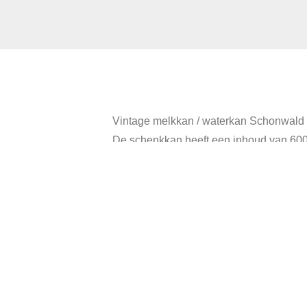
Vintage melkkan / waterkan Schonwald
De schenkkan heeft een inhoud van 600
Diameter: 9,5 cm.
Hoogte: 15 cm.
In goede vintage staat.
Categorieën:
Serviesgoed
,
Vintage Retro Servies A