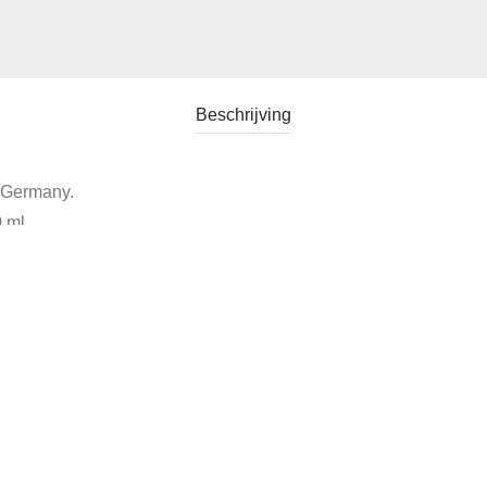
Beschrijving
 Germany.
 ml.
ardewerk Porselein
Tags:
schenkkan
,
servies schonwald
,
Vintage Me