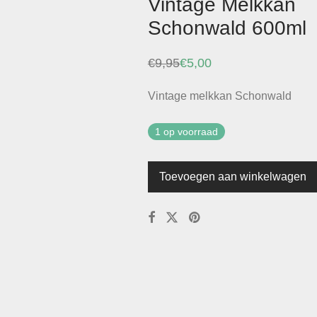
Vintage Melkkan
Schonwald 600ml
€
9,95
€
5,00
Oorspronkelijke
Huidige
prijs
prijs
was:
is:
Vintage melkkan Schonwald
€9,95.
€5,00.
1 op voorraad
Toevoegen aan winkelwagen