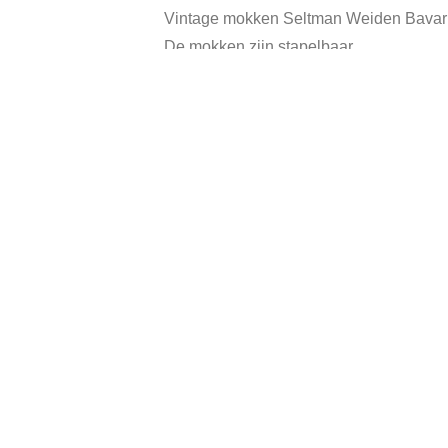
Vintage mokken Seltman Weiden Bavaria
De mokken zijn stapelbaar.
Ze zijn in goede vintage staat.
Categorieën:
Serviesgo
Gerelateerde producten
In prijs verlaagd