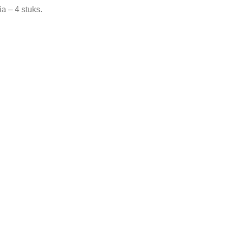
 – 4 stuks.
ed
,
Vintage Retro Servies Aardewerk Porselein
Tag:
Vintage Mokken 
In prijs verlaagd
In pri