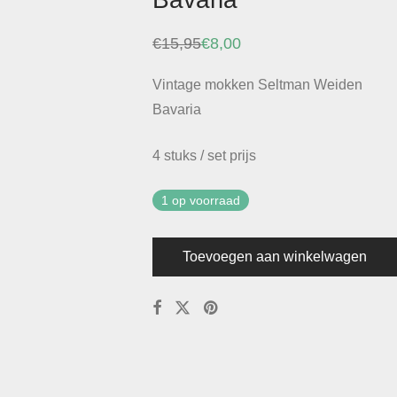
€
15,95
€
8,00
Oorspronkelijke
Huidige
prijs
prijs
was:
is:
Vintage mokken Seltman Weiden
€15,95.
€8,00.
Bavaria
4 stuks / set prijs
1 op voorraad
Toevoegen aan winkelwagen