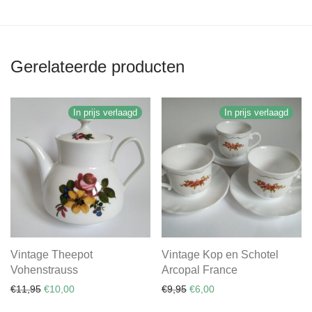
Gerelateerde producten
In prijs verlaagd
In prijs verlaagd
Vintage Theepot
Vintage Kop en Schotel
Vohenstrauss
Arcopal France
Oorspronkelijke prijs was: €11,95.
Huidige prijs is: €10,00.
Oorspronkelijke prijs was: €
Huidige prijs is: €6,00.
€
11,95
€
10,00
€
9,95
€
6,00