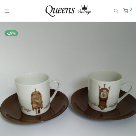
0
-
19
%