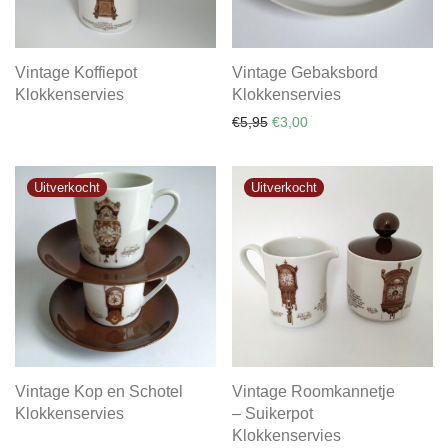
Vintage Koffiepot
Vintage Gebaksbord
Klokkenservies
Klokkenservies
Oorspronkelijke prijs was: €
Huidige prijs is: €3,00.
€
5,95
€
3,00
Vintage Kop en Schotel
Vintage Roomkannetje
Klokkenservies
– Suikerpot
Klokkenservies