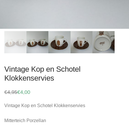
Vintage Kop en Schotel
Klokkenservies
€
4,95
€
4,00
Oorspronkelijke
Huidige
prijs
prijs
was:
is:
Vintage Kop en Schotel Klokkenservies
€4,95.
€4,00.
Mitterteich Porzellan