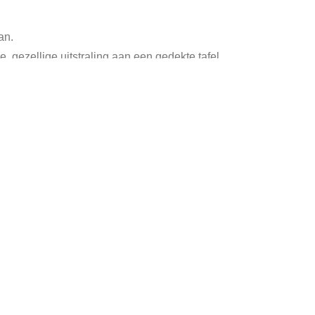
an.
gezellige uitstraling aan een gedekte tafel.
 decoratie, hangend aan de wand.
rand is 5 cm.
Verkocht
Tags:
geweven onderborden
,
onderborden
,
rotan
,
Vintage 