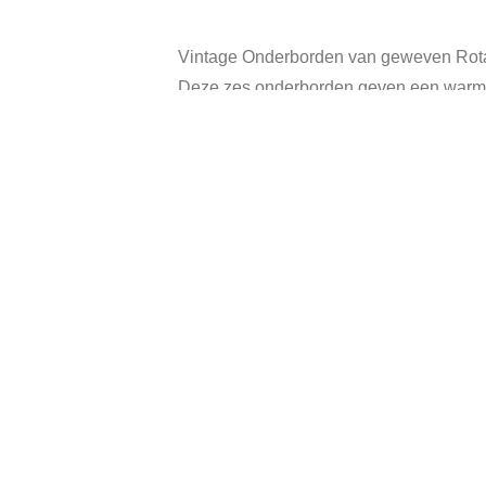
Vintage Onderborden van geweven Rot
Deze zes onderborden geven een warme, 
Bovendien kun je ze ook gebruiken als
Diameter onderborden: 32 cm, de buiten
In goede vintage staat.
Categorie:
Gerelateerde producten