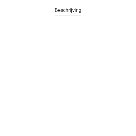
Beschrijving
Categorie:
Verkocht
Tag:
Vintage Fondue set jaren 70