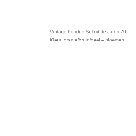
Vintage Fondue Set uit de Jaren 70.
Kleur: oranje/bruin/geel – bloemen.
In vintage staat.
Heeft gebruikssporen.
Andere suggesties…