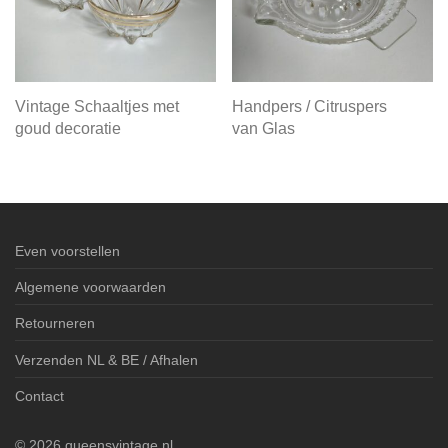
Vintage Schaaltjes met
Handpers / Citruspers
goud decoratie
van Glas
Even voorstellen
Algemene voorwaarden
Retourneren
Verzenden NL & BE / Afhalen
Contact
©
2026
queensvintage.nl