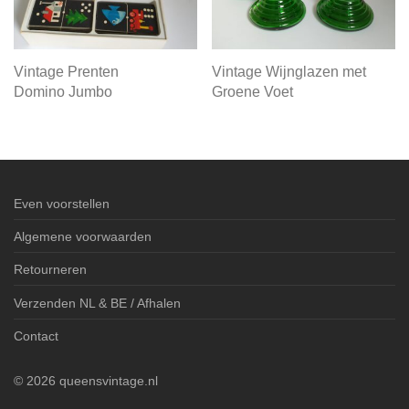
Vintage Prenten
Vintage Wijnglazen met
Domino Jumbo
Groene Voet
Even voorstellen
Algemene voorwaarden
Retourneren
Verzenden NL & BE / Afhalen
Contact
©
2026
queensvintage.nl