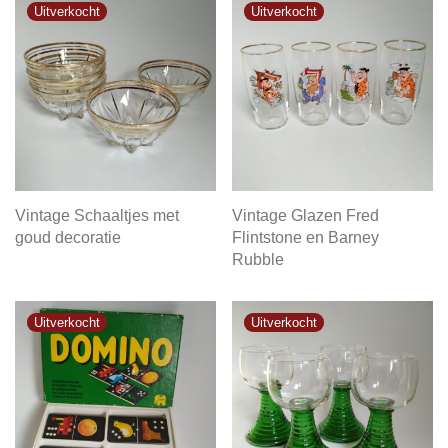
Vintage Schaaltjes met
Vintage Glazen Fred
goud decoratie
Flintstone en Barney
Rubble