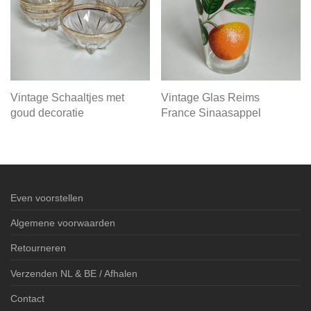
Vintage Schaaltjes met
Vintage Glas Reims
goud decoratie
France Sinaasappel
Even voorstellen
Algemene voorwaarden
Retourneren
Verzenden NL & BE / Afhalen
Contact