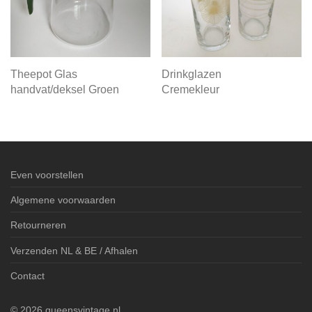
Theepot Glas
Drinkglazen
handvat/deksel Groen
Cremekleur
Even voorstellen
Algemene voorwaarden
Retourneren
Verzenden NL & BE / Afhalen
Contact
©
2026
queensvintage.nl