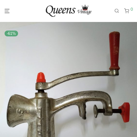
0
-
61
%