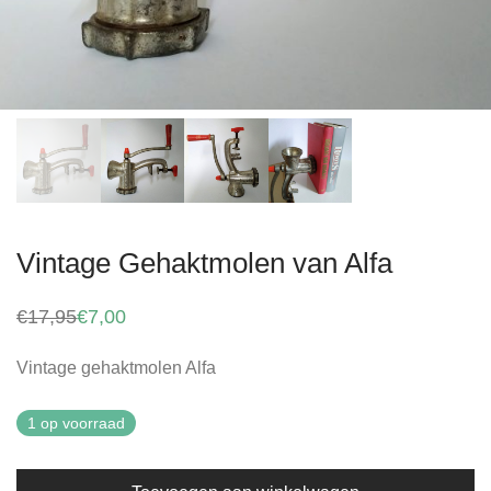
Vintage Gehaktmolen van Alfa
€
17,95
€
7,00
Oorspronkelijke
Huidige
prijs
prijs
was:
is:
Vintage gehaktmolen Alfa
€17,95.
€7,00.
1 op voorraad