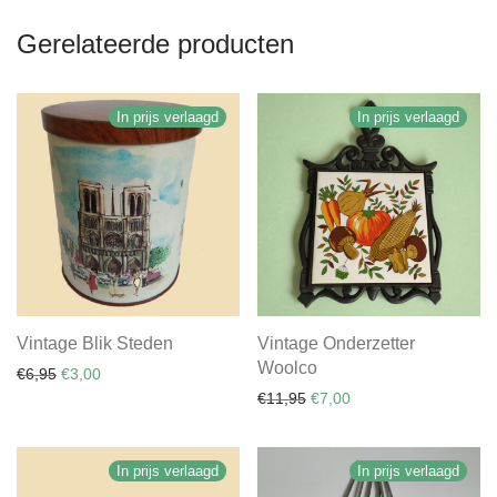
Gerelateerde producten
In prijs verlaagd
In prijs verlaagd
Vintage Blik Steden
Vintage Onderzetter
Woolco
Oorspronkelijke prijs was: €6,95.
Huidige prijs is: €3,00.
€
6,95
€
3,00
Oorspronkelijke prijs was:
Huidige prijs is: €7,0
€
11,95
€
7,00
In prijs verlaagd
In prijs verlaagd