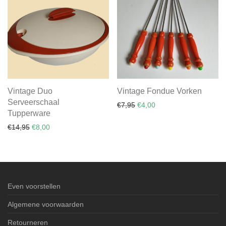
Vintage Duo
Vintage Fondue Vorken
Serveerschaal
Oorspronkelijke prijs was: €
Huidige prijs is: €4,00.
€
7,95
€
4,00
Tupperware
Oorspronkelijke prijs was: €14,95.
Huidige prijs is: €8,00.
€
14,95
€
8,00
Even voorstellen
Algemene voorwaarden
Retourneren