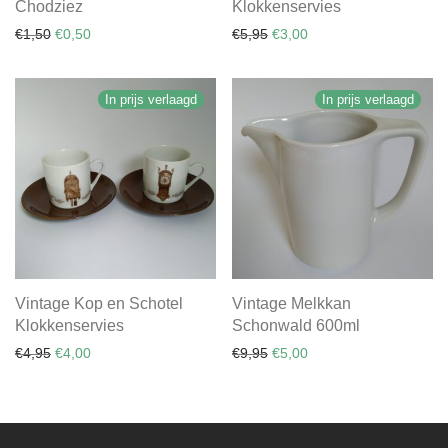
Chodziez
Klokkenservies
Oorspronkelijke prijs was: €1,50.
Huidige prijs is: €0,50.
Oorspronkelijke prijs was: €
Huidige prijs is: €3,00.
€
1,50
€
0,50
€
5,95
€
3,00
In prijs verlaagd
In prijs verlaagd
Vintage Kop en Schotel
Vintage Melkkan
Klokkenservies
Schonwald 600ml
Oorspronkelijke prijs was: €4,95.
Huidige prijs is: €4,00.
Oorspronkelijke prijs was: €
Huidige prijs is: €5,00.
€
4,95
€
4,00
€
9,95
€
5,00