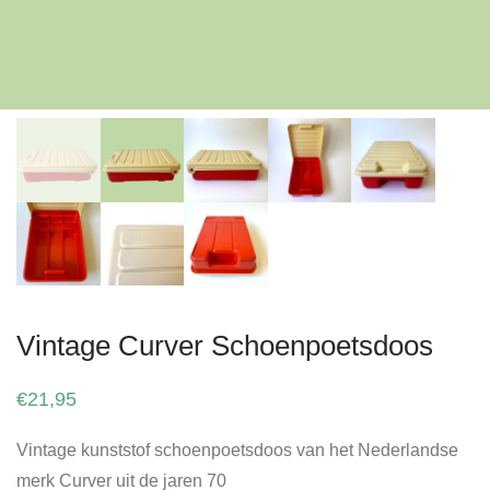
Vintage Curver Schoenpoetsdoos
€
21,95
Vintage kunststof schoenpoetsdoos van het Nederlandse
merk Curver uit de jaren 70