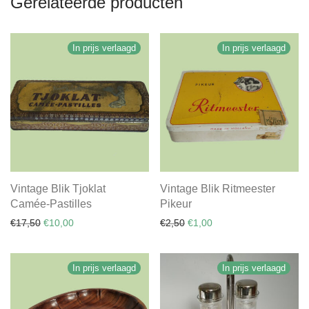
Gerelateerde producten
In prijs verlaagd
In prijs verlaagd
Vintage Blik Tjoklat
Vintage Blik Ritmeester
Camée-Pastilles
Pikeur
Oorspronkelijke prijs was: €17,50.
Huidige prijs is: €10,00.
Oorspronkelijke prijs was: €
Huidige prijs is: €1,00.
€
17,50
€
10,00
€
2,50
€
1,00
In prijs verlaagd
In prijs verlaagd