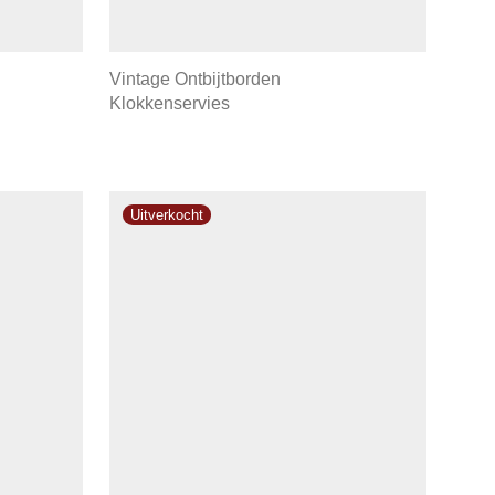
Vintage Ontbijtborden
Klokkenservies
€5,95.
.