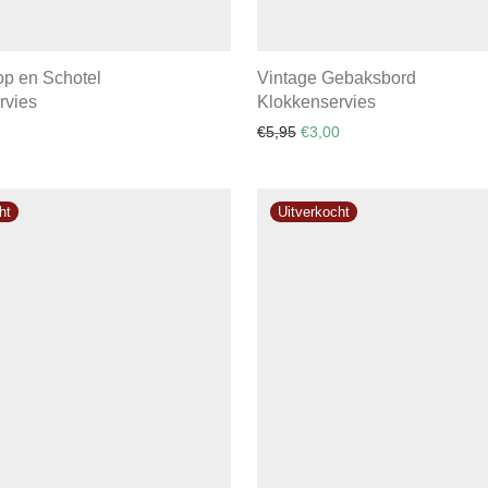
op en Schotel
Vintage Gebaksbord
rvies
Klokkenservies
Oorspronkelijke prijs was: 
Huidige prijs is: €3,00
€
5,95
€
3,00