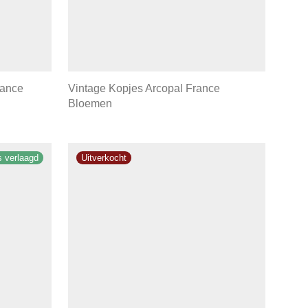
rance
Vintage Kopjes Arcopal France
Bloemen
js verlaagd