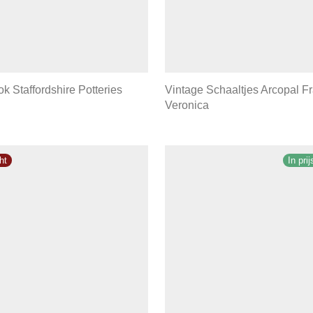
k Staffordshire Potteries
Vintage Schaaltjes Arcopal F
Veronica
In pri