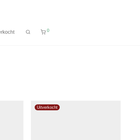
0
rkocht