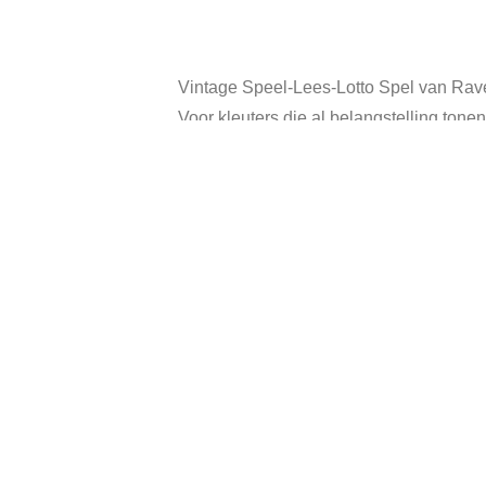
Vintage Speel-Lees-Lotto Spel van Rave
Voor kleuters die al belangstelling tone
Ook voor kinderen die hulp bij het lere
Bovendien voor alle kinderen die graag 
Compleet met speelborden, prentkaartjes,
In goede vintage staat, doos heeft gebr
Categorie:
Verkocht
Tags:
jaren70
,
Otto
Gerelateerde producten