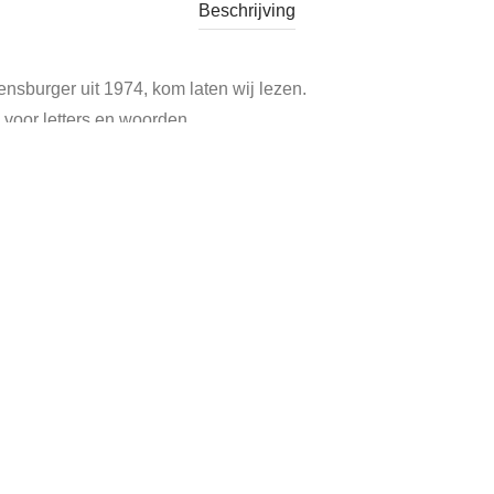
Beschrijving
nsburger uit 1974, kom laten wij lezen.
n voor letters en woorden.
n lezen nodig hebben.
met het reeds geleerde spelenderwijs willen oefenen.
 woordkaartjes, letterkaartjes en spelregels.
uikssporen.
 Maier Verlag Ravensburg
,
speel lees lotto ravensburger
,
spel ravensb