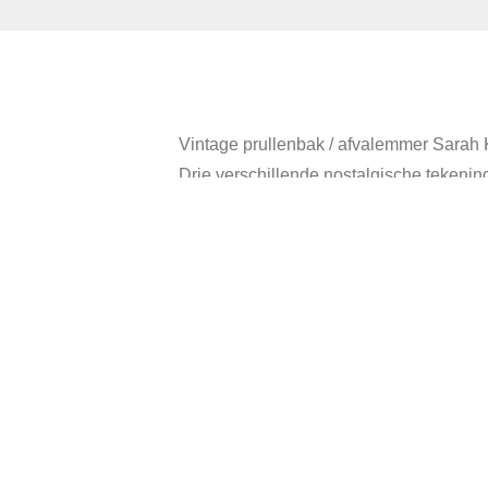
Vintage prullenbak / afvalemmer Sarah 
Drie verschillende nostalgische tekeni
Diameter: 23 cm.
Hoogte: 26 cm.
In goede vintage staat, heeft gebruikssp