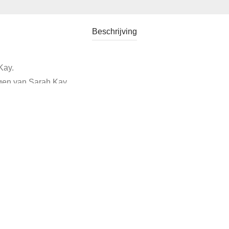
Beschrijving
Kay.
ngen van Sarah Kay.
oren.
Categorie:
Verkocht
Tags:
jaren70
,
prullenbak sarah kay
,
sarah kay