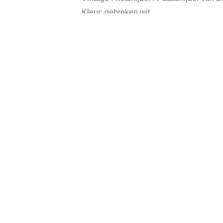
Kleur: gebroken wit.
In goede vintage staat, heeft gebruikssp
Cat
Gerelateerde producten