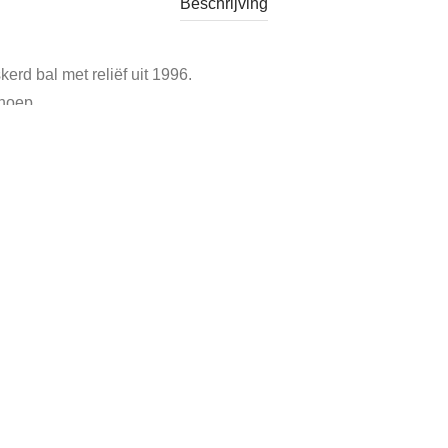
Beschrijving
erd bal met reliëf uit 1996.
noep.
e Blikken en Trommels
Tags:
Churchills blik trommel
,
masked ball blik