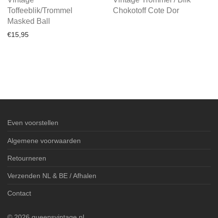
Toffeeblik/Trommel
Chokotoff Cote Dor
Masked Ball
€
15,95
Even voorstellen
Algemene voorwaarden
Retourneren
Verzenden NL & BE / Afhalen
Contact
©
2026
queensvintage.nl