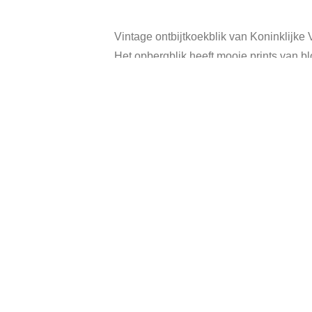
Vintage ontbijtkoekblik van Koninklijk
Het opbergblik heeft mooie prints van bl
Kleur: crème wit, rose, groen en goudkle
Afmeting: 28 x 10,5 x 9,5 cm.
In goede vintage staat.
Categorie:
Verkocht
Tags:
bijen
,
bij
Gerelateerde producten