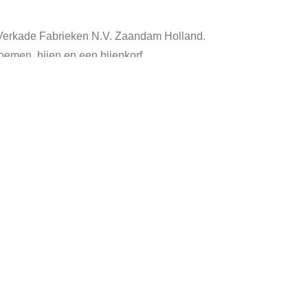
e Verkade Fabrieken N.V. Zaandam Holland.
oemen, bijen en een bijenkorf.
urig.
enkorf
,
blik bloemen
,
ontbijtkoekblik
,
ontbijtkoektrommel
,
retro blik
,
retr