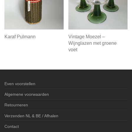
Karaf Pulmann
Vintage Moezel –
Wijnglazen met groene
voet
Even voorstellen
Algemene voorwaarden
Retourneren
Verzenden NL & BE / Afhalen
Contact