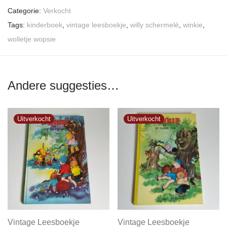
Categorie:
Verkocht
Tags:
kinderboek
,
vintage leesboekje
,
willy schermelé
,
winkie
,
wolletje wopsie
Andere suggesties…
Vintage Leesboekje
Vintage Leesboekje