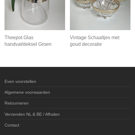
Theepot Glas
Vintage Schaaltjes met
handvat/deksel Groen
goud decoratie
Even voorstellen
Algemene voorwaarden
Retourneren
Verzenden NL & BE / Afhalen
Contact