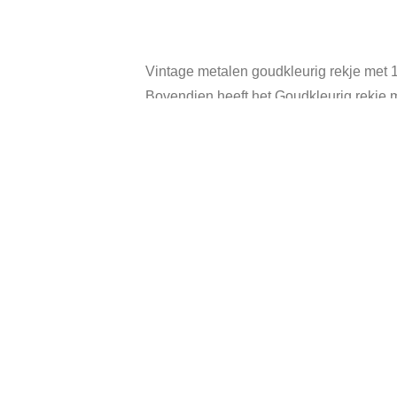
Vintage metalen goudkleurig rekje met 1
Bovendien heeft het Goudkleurig rekje m
Afmeting van rekje is 21,5 x 10 x 15,5 c
Diameter van onderzetter is 8 cm.
In metaal zit 1 breukje, dit geeft geen pr
In goede vintage staat, heeft gebruikssp
Categorie:
Gerelateerde producten