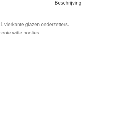
Beschrijving
1 vierkante glazen onderzetters.
ooie witte pootjes.
m.
oblemen bij het optillen van het rekje.
oren.
Verkocht
Tags:
goudkleurig
,
metalen rekje met onderzetters
,
vintage 