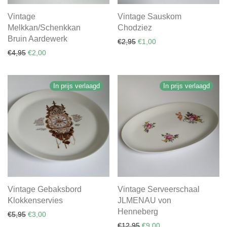
Vintage
Vintage Sauskom
Melkkan/Schenkkan
Chodziez
Bruin Aardewerk
Oorspronkelijke prijs was: €
Huidige prijs is: €1,00.
€
2,95
€
1,00
Oorspronkelijke prijs was: €4,95.
Huidige prijs is: €2,00.
€
4,95
€
2,00
In prijs verlaagd
In prijs verlaagd
Vintage Gebaksbord
Vintage Serveerschaal
Klokkenservies
JLMENAU von
Henneberg
Oorspronkelijke prijs was: €5,95.
Huidige prijs is: €3,00.
€
5,95
€
3,00
Oorspronkelijke prijs was:
Huidige prijs is: €9,0
€
12,95
€
9,00