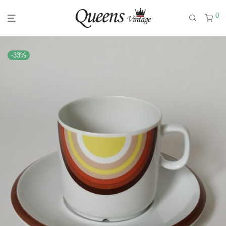
0
-
33
%