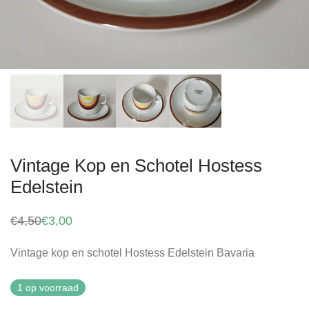
Vintage Kop en Schotel Hostess
Edelstein
€
4,50
€
3,00
Oorspronkelijke
Huidige
prijs
prijs
was:
is:
Vintage kop en schotel Hostess Edelstein Bavaria
€4,50.
€3,00.
1 op voorraad