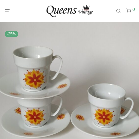
0
-
25
%