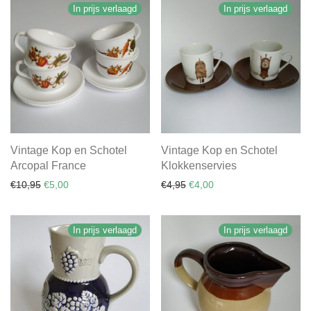
In prijs verlaagd
In prijs verlaagd
Vintage Kop en Schotel
Vintage Kop en Schotel
Arcopal France
Klokkenservies
Oorspronkelijke prijs was: €10,95.
Huidige prijs is: €5,00.
Oorspronkelijke prijs was: €
Huidige prijs is: €4,00.
€
10,95
€
5,00
€
4,95
€
4,00
In prijs verlaagd
In prijs verlaagd