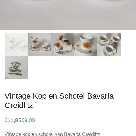
Vintage Kop en Schotel Bavaria
Creidlitz
€
11,95
€
9,00
Oorspronkelijke
Huidige
prijs
prijs
was:
is:
Vintage kop en schotel van Bavaria Creidlitz
€11,95.
€9,00.