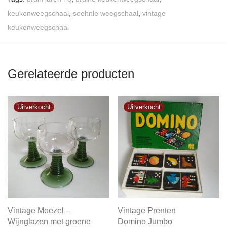
keukenweegschaal
,
soehnle weegschaal
,
vintage
keukenweegschaal
Gerelateerde producten
Vintage Moezel –
Vintage Prenten
Wijnglazen met groene
Domino Jumbo