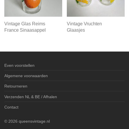
Vintage Glas Reims
Vintage Vruchten
France Sinaasappel
Glaasjes
Even voorstellen
Algemene voorwaarden
Retourneren
Verzenden NL & BE / Afhalen
Contact
©
2026
queensvintage.nl