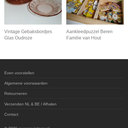
Vintage Gebaksbordjes
Aankleedpuzzel Beren
Glas Oudroze
Familie van Hout
Even voorstellen
Algemene voorwaarden
Retourneren
Verzenden NL & BE / Afhalen
Contact