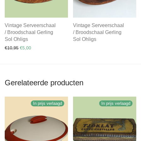
Vintage Serveerschaal
Vintage Serveerschaal
/ Broodschaal Gerling
/ Broodschaal Gerling
Sol Ohligs
Sol Ohligs
Oorspronkelijke prijs was: €10,95.
Huidige prijs is: €5,00.
€
10,95
€
5,00
Gerelateerde producten
In prijs verlaagd
In prijs verlaagd