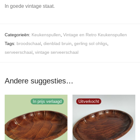
In goede vintage staat.
Categorieën:
Keukenspullen
,
Vintage en Retro Keukenspullen
Tags:
broodschaal
,
dienblad bruin
,
gerling sol ohligs
,
serveerschaal
,
vintage serveerschaal
Andere suggesties…
In prijs verlaagd