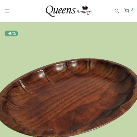
0
-
46
%