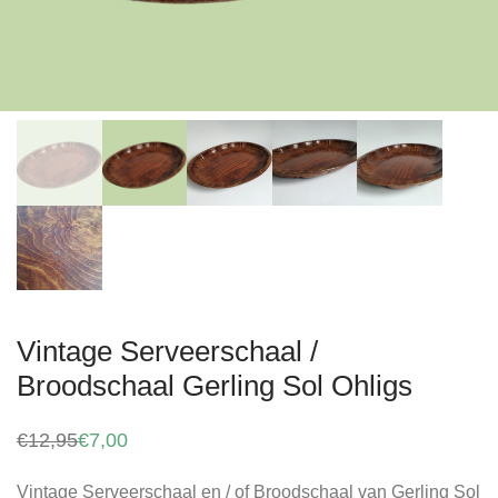
Vintage Serveerschaal /
Broodschaal Gerling Sol Ohligs
€
12,95
€
7,00
Oorspronkelijke
Huidige
prijs
prijs
was:
is:
Vintage Serveerschaal en / of Broodschaal van Gerling Sol
€12,95.
€7,00.