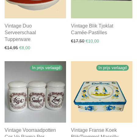
Vintage Duo
Vintage Blik Tjoklat
Serveerschaal
Camée-Pastilles
Tupperware
Oorspronkelijke prijs was:
Huidige prijs is: €10
€
17,50
€
10,00
Oorspronkelijke prijs was: €14,95.
Huidige prijs is: €8,00.
€
14,95
€
8,00
In prijs verlaagd
In prijs verlaagd
Vintage Voorraadpotten
Vintage Franse Koek
Cer-Ve Parma Per
Blik/Trommel Massilly