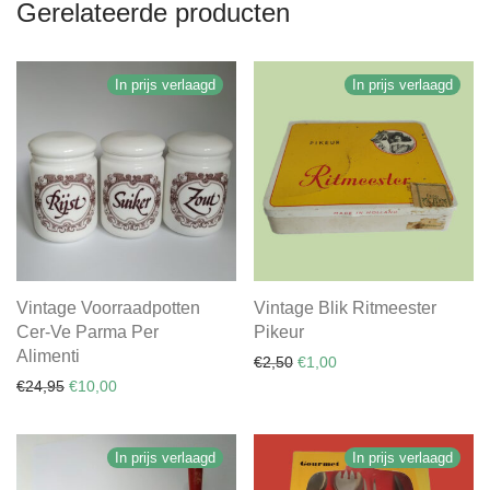
Gerelateerde producten
In prijs verlaagd
In prijs verlaagd
Vintage Voorraadpotten
Vintage Blik Ritmeester
Cer-Ve Parma Per
Pikeur
Alimenti
Oorspronkelijke prijs was: €
Huidige prijs is: €1,00.
€
2,50
€
1,00
Oorspronkelijke prijs was: €24,95.
Huidige prijs is: €10,00.
€
24,95
€
10,00
In prijs verlaagd
In prijs verlaagd