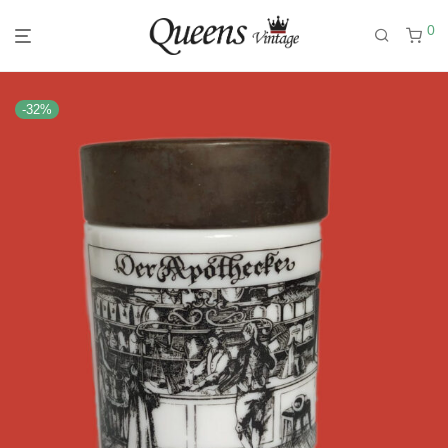
0
-
32
%