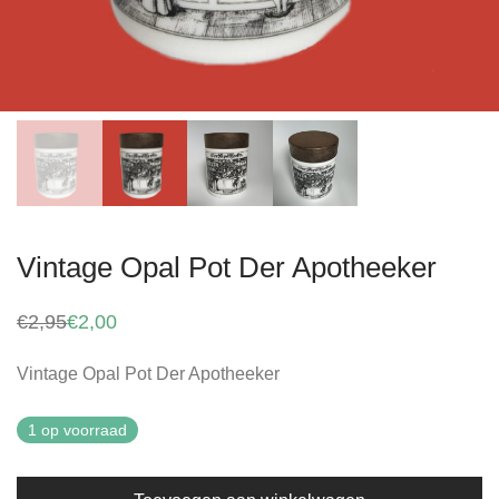
Vintage Opal Pot Der Apotheeker
€
2,95
€
2,00
Oorspronkelijke
Huidige
prijs
prijs
was:
is:
Vintage Opal Pot Der Apotheeker
€2,95.
€2,00.
1 op voorraad