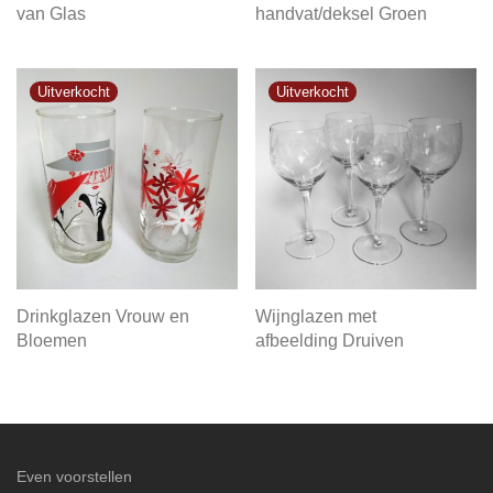
van Glas
handvat/deksel Groen
Drinkglazen Vrouw en
Wijnglazen met
Bloemen
afbeelding Druiven
Even voorstellen