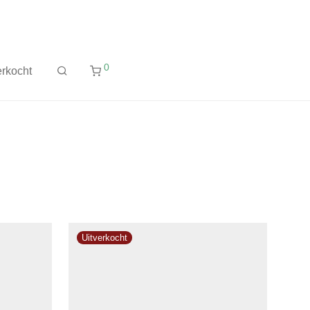
0
rkocht