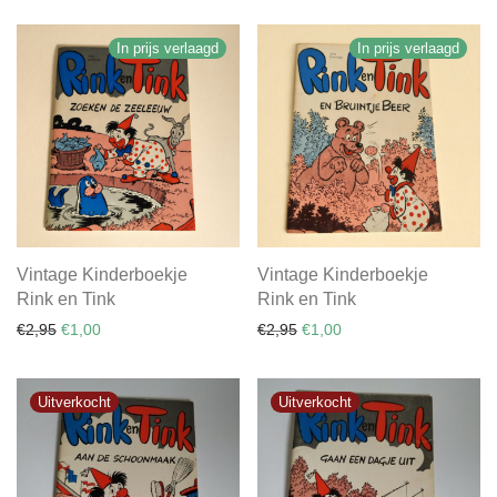
In prijs verlaagd
In prijs verlaagd
Vintage Kinderboekje
Vintage Kinderboekje
Rink en Tink
Rink en Tink
Oorspronkelijke prijs was: €2,95.
Huidige prijs is: €1,00.
Oorspronkelijke prijs was: €
Huidige prijs is: €1,00.
€
2,95
€
1,00
€
2,95
€
1,00