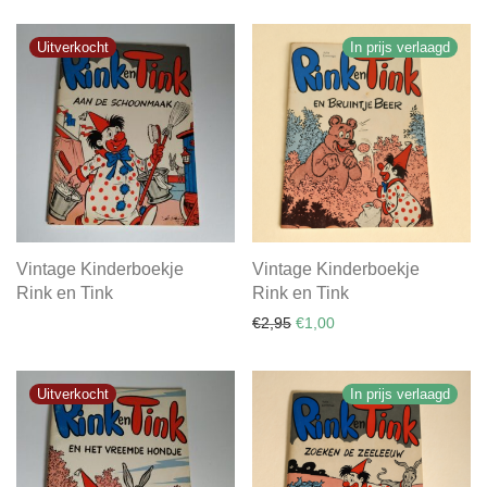
In prijs verlaagd
Vintage Kinderboekje
Vintage Kinderboekje
Rink en Tink
Rink en Tink
Oorspronkelijke prijs was: €
Huidige prijs is: €1,00.
€
2,95
€
1,00
In prijs verlaagd