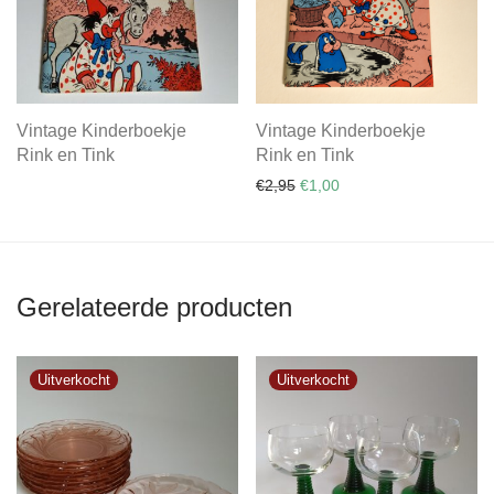
Vintage Kinderboekje
Vintage Kinderboekje
Rink en Tink
Rink en Tink
Oorspronkelijke prijs was: €
Huidige prijs is: €1,00.
€
2,95
€
1,00
Gerelateerde producten