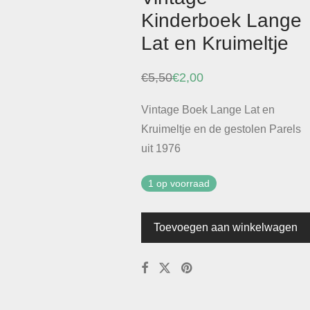
Kinderboek Lange
Lat en Kruimeltje
€
5,50
€
2,00
Oorspronkelijke
Huidige
prijs
prijs
was:
is:
Vintage Boek Lange Lat en
€5,50.
€2,00.
Kruimeltje en de gestolen Parels
uit 1976
1 op voorraad
Toevoegen aan winkelwagen