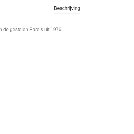
Beschrijving
 de gestolen Parels uit 1976.
n
,
Vintage Kinderboeken
Tag:
Vintage Boek Lange Lat en Kruimeltje 