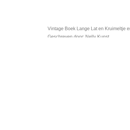
Vintage Boek Lange Lat en Kruimeltje en
Geschreven door: Nelly Kunst.
Hardcover, heeft gebruikssporen.
Categorieën:
Boeke
Andere suggesties…